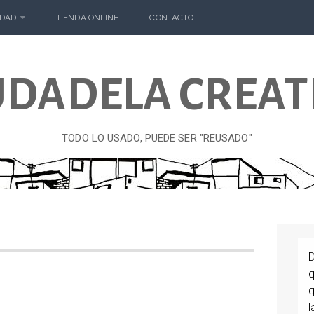
DAD
TIENDA ONLINE
CONTACTO
UDADELA CREAT
TODO LO USADO, PUEDE SER "REUSADO"
D
q
1
q
l