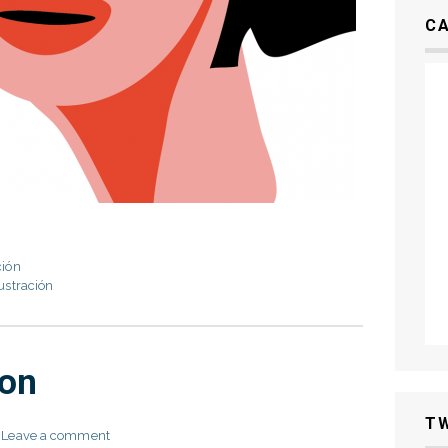
C
ción
lustración
con
T
Leave a comment