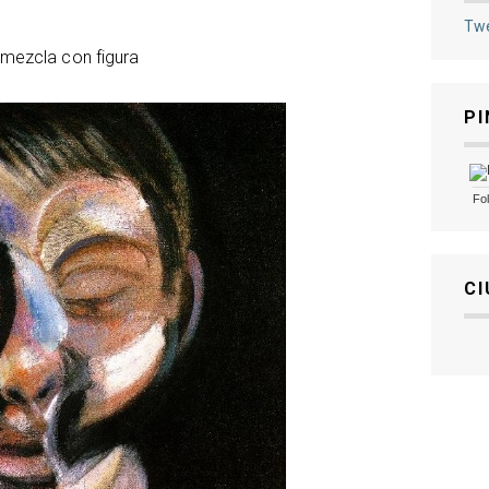
Twe
 mezcla con figura
PI
Fo
CI