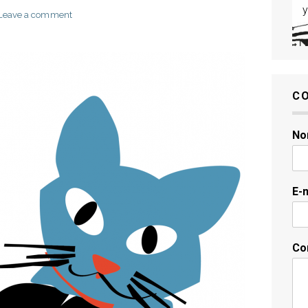
y
Leave a comment
C
No
E-
Co