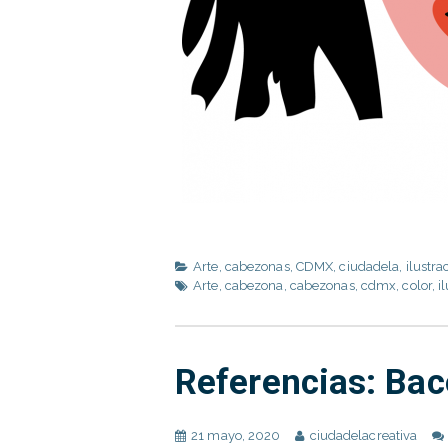
Arte
,
cabezonas
,
CDMX
,
ciudadela
,
ilustra
Arte
,
cabezona
,
cabezonas
,
cdmx
,
color
,
i
Referencias: Ba
21 mayo, 2020
ciudadelacreativa