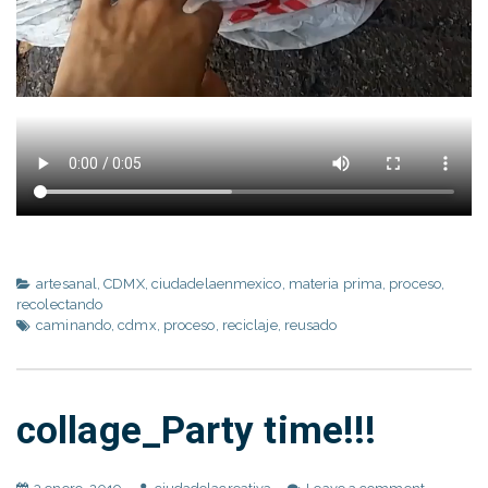
artesanal
,
CDMX
,
ciudadelaenmexico
,
materia prima
,
proceso
,
recolectando
caminando
,
cdmx
,
proceso
,
reciclaje
,
reusado
collage_Party time!!!