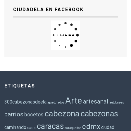
CIUDADELA EN FACEBOOK
ETIQUETAS
Arte
artesanal
300cabezonasdeela
apretujados
autobuses
cabezona
cabezonas
barrios
bocetos
caracas
cdmx
caminando
ciudad
caos
caraqueños