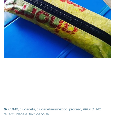
CDMX
,
ciudadela
,
ciudadelaenmexico
,
proceso
,
PROTOTIPO
,
tallerciudadela
,
textildebolsa