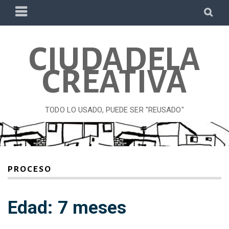
Skip
PRIMARY
SE
to
MENU
content
CIUDADELA
CREATIVA
TODO LO USADO, PUEDE SER "REUSADO"
PROCESO
Edad: 7 meses