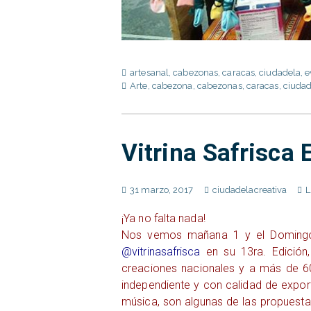
artesanal
,
cabezonas
,
caracas
,
ciudadela
,
e
Arte
,
cabezona
,
cabezonas
,
caracas
,
ciudad
Vitrina Safrisca 
31 marzo, 2017
ciudadelacreativa
L
¡Ya no falta nada!
Nos vemos mañana 1 y el Domingo 
@vitrinasafrisca
en su 13ra. Edición
creaciones nacionales y a más de 6
independiente y con calidad de expor
música, son algunas de las propuesta