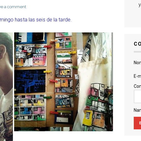
y
ve a comment
ngo hasta las seis de la tarde.
C
No
E-m
Com
Na