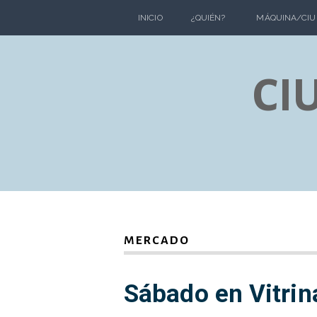
Skip
INICIO
¿QUIÉN?
MÁQUINA/CIU
to
content
CI
MERCADO
Sábado en Vitrin