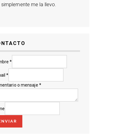
 simplemente me la llevo.
ONTACTO
mbre
*
ail
*
entario o mensaje
*
me
ENVIAR