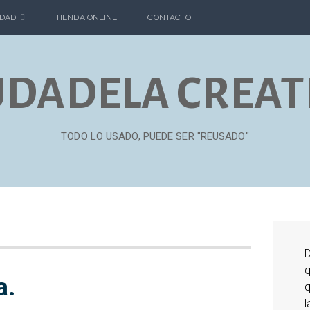
DAD
TIENDA ONLINE
CONTACTO
UDADELA CREAT
TODO LO USADO, PUEDE SER "REUSADO"
D
q
a.
q
l