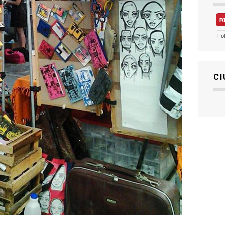
Fo
CI