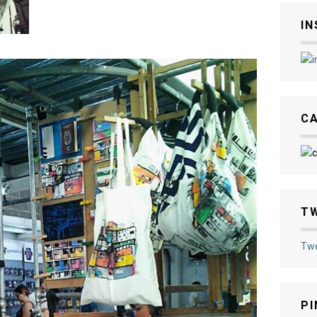
I
C
T
Twe
PI