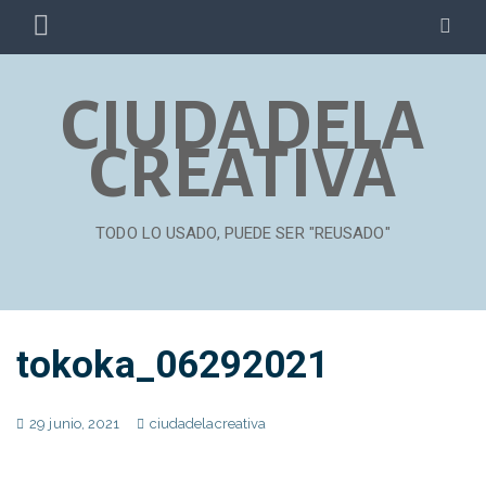
Skip
PRIMARY
SE
to
MENU
content
CIUDADELA
CREATIVA
TODO LO USADO, PUEDE SER "REUSADO"
tokoka_06292021
29 junio, 2021
ciudadelacreativa