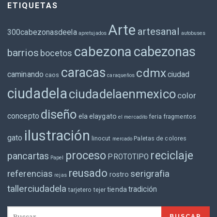
ETIQUETAS
Arte
artesanal
300cabezonasdeela
apretujados
autobuses
cabezona
cabezonas
barrios
bocetos
caracas
cdmx
caminando
ciudad
caos
caraqueños
ciudadela
ciudadelaenmexico
color
diseño
concepto
ela
elaygato
feria
fragmentos
el mercadito
ilustración
gato
linocut
Paletas de colores
mercado
proceso
reciclaje
pancartas
PROTOTIPO
Papel
reusado
serigrafia
referencias
rostro
rejas
tallerciudadela
tradición
tienda
tarjetero
tejer
B