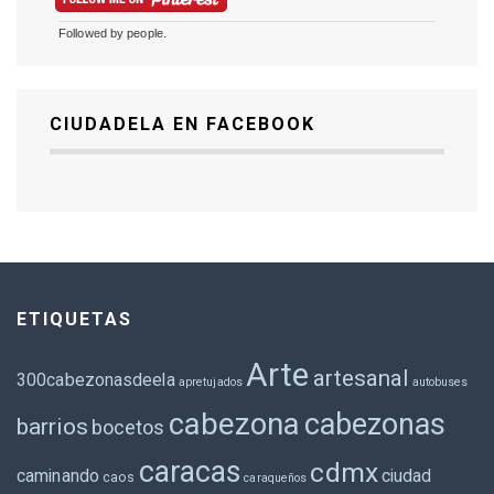
Followed by
people.
CIUDADELA EN FACEBOOK
ETIQUETAS
Arte
artesanal
300cabezonasdeela
apretujados
autobuses
cabezona
cabezonas
barrios
bocetos
caracas
cdmx
caminando
ciudad
caos
caraqueños