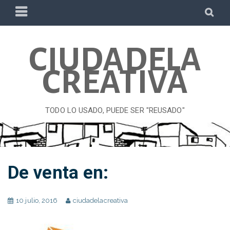
Skip
PRIMARY
SE
to
MENU
content
CIUDADELA
CREATIVA
TODO LO USADO, PUEDE SER "REUSADO"
De venta en:
10 julio, 2016
ciudadelacreativa