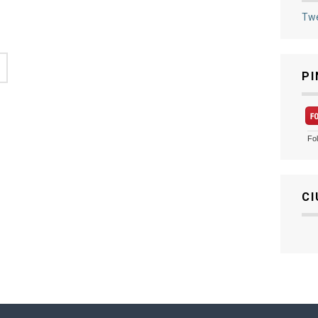
Twe
PI
Fo
CI