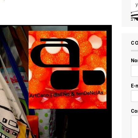
y
C
No
E-
Co