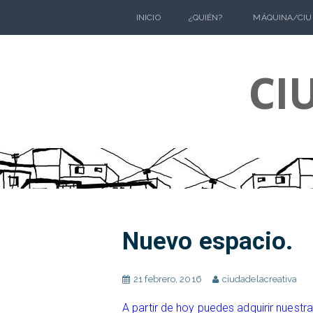
Skip
INICIO
¿QUIÉN?
MÁQUINA/CIU
to
content
CI
Nuevo espacio.
21 febrero, 2016
ciudadelacreativa
A partir de hoy puedes adquirir nuestr