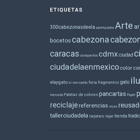
ETIQUETAS
Arte
ar
300cabezonasdeela
apretujados
cabezona
cabezo
bocetos
c
caracas
cdmx
ciudad
caraqueños
ciudadelaenmexico
color
co
il
gato
elaygato
feria
fragmentos
el mercadito
pancartas
Paletas de colores
mercado
Papel
reciclaje
reusad
referencias
rejas
tallerciudadela
tradi
tienda
tarjetero
tejer