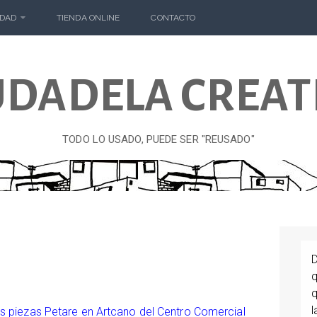
DAD
TIENDA ONLINE
CONTACTO
UDADELA CREAT
TODO LO USADO, PUEDE SER "REUSADO"
D
q
q
l
as piezas Petare en
Artcano
del Centro Comercial