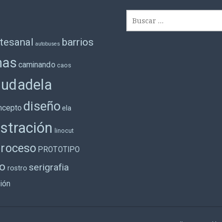
B
u
s
tesanal
barrios
autobuses
c
nas
a
caminando
caos
r
iudadela
:
diseño
ncepto
ela
ustración
linocut
proceso
PROTOTIPO
o
serigrafia
rostro
ción